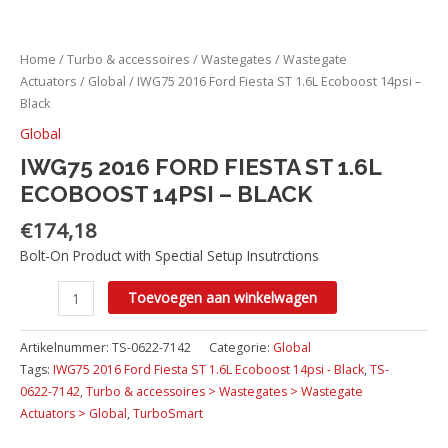
Home
/
Turbo & accessoires
/
Wastegates
/
Wastegate
Actuators
/
Global
/ IWG75 2016 Ford Fiesta ST 1.6L Ecoboost 14psi –
Black
Global
IWG75 2016 FORD FIESTA ST 1.6L
ECOBOOST 14PSI – BLACK
€
174,18
Bolt-On Product with Spectial Setup Insutrctions
Toevoegen aan winkelwagen
Artikelnummer:
TS-0622-7142
Categorie:
Global
Tags:
IWG75 2016 Ford Fiesta ST 1.6L Ecoboost 14psi - Black
,
TS-
0622-7142
,
Turbo & accessoires > Wastegates > Wastegate
Actuators > Global
,
TurboSmart